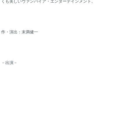
くも美しいヴァンパイア・エンターテインメント。
作・演出：末満健一
－出演－