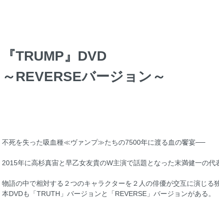
『TRUMP』DVD
～REVERSEバージョン～
不死を失った吸血種≪ヴァンプ≫たちの7500年に渡る血の饗宴──
2015年に高杉真宙と早乙女友貴のW主演で話題となった末満健一の代表
物語の中で相対する２つのキャラクターを２人の俳優が交互に演じる
本DVDも「TRUTH」バージョンと「REVERSE」バージョンがある。