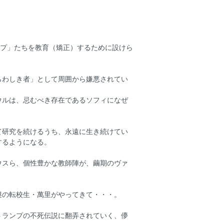
ンプ」たちを教育（矯正）するために設けら
らわしき者」として周囲から嫌悪されてい
ウルは、忌むべき存在であるソフィになぜ
て研究を続けるうち、永遠に生き続けてい
するようになる。
ウスら、個性豊かな教師陣が、繭期のヴァ
謎の転校生・萬里がやってきて・・・。
トランプの不死伝説に翻弄されていく、儚