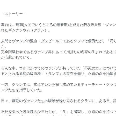
－ストーリー－
舞台は、繭期(人間でいうところの思春期)を迎えた若き吸血種「ヴァ
れたギムナジウム（クラン）。
人間とヴァンプの混血（ダンピール）であるソフィは優秀だが、「汚
た。
完全階級社会であるヴァンプ界にあって指折りの名家の生まれである
か心惹かれていく。
そんな中、ウルはかつてのヴァンプが持っていた「不死の力」につい
るとされる原初の吸血種「トランプ」の存在を知り、永遠の命を渇望
一方、クランでは、常にアレンを探し求めているティーチャー・クラ
ンプたちを指導していた。
日々、繭期のヴァンプたちの騒動が繰り返されるクランに、ある日、
不死を失った吸血種の少年たちが、「生」を渇望し、永遠の命を持つ